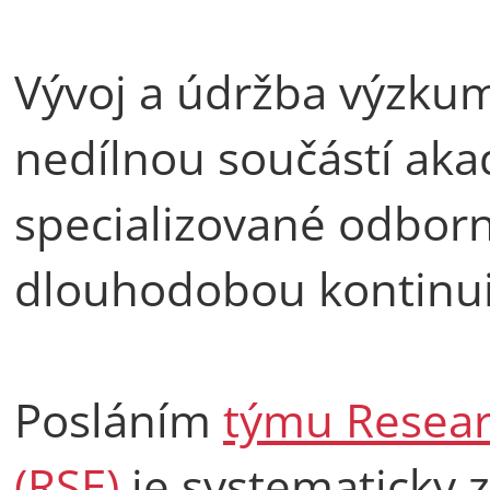
Vývoj a údržba výzku
nedílnou součástí aka
specializované odborné
dlouhodobou kontinui
Posláním
týmu Resear
(RSE)
je systematicky z