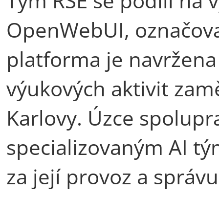
Tým RSE se podílí na v
OpenWebUI, označov
platforma je navržen
výukových aktivit zam
Karlovy. Úzce spolup
specializovaným AI t
za její provoz a správu