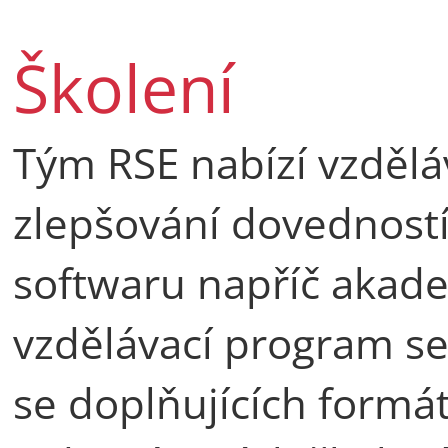
Školení
Tým RSE nabízí vzdělá
zlepšování dovednost
softwaru napříč akad
vzdělávací program s
se doplňujících formá